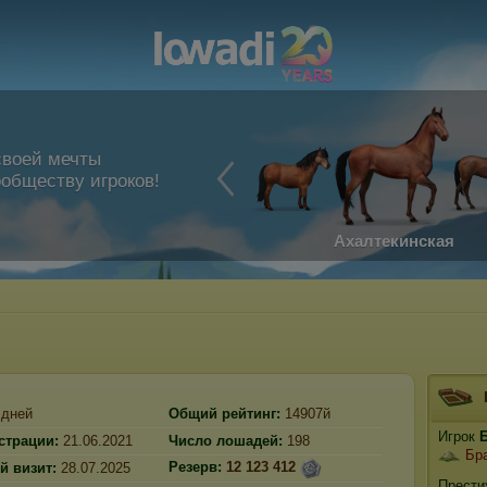
своей мечты
обществу игроков!
Ахалтекинская
дней
Общий рейтинг:
14907й
Игрок
страции:
21.06.2021
Число лошадей:
198
Бр
Резерв:
12 123 412
й визит:
28.07.2025
Прести