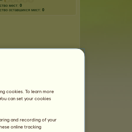
ство мест:
0
ство оставшихся мест:
0
ing cookies. To learn more
 You can set your cookies
haring and recording of your
hese online tracking