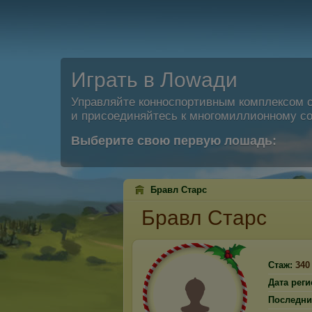
Играть в Лоwади
Управляйте конноспортивным комплексом 
и присоединяйтесь к многомиллионному со
Выберите свою первую лошадь:
Бравл Старс
Бравл Старс
Стаж:
340
Дата реги
Последни