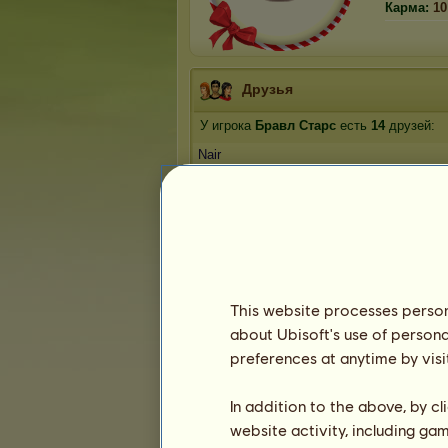
Карма:
10
Друзья
У игрока
Бравл Старс
есть
14
друзей:
Nair
DJ Kisa
Wandropper
spring_day
Liza Terehova
1
2
3
This website processes persona
about Ubisoft's use of persona
Трофеи
preferences at anytime by visi
In addition to the above, by c
website activity, including ga
0
1
15