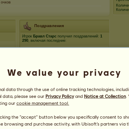
очков
Количе
Количе
Поздравления
Игрок
Бравл Старс
получил поздравлений:
1
290
, включая последние:
КрапиВА
203 дня назад
Loveless_witch
368 дней назад
Эларада
902 дня назад
We value your privacy
Dunkle Zeit
1029 дней назад
Berthe
1029 дней назад
l data through the use of online tracking technologies, includ
l data, please see our
Privacy Policy
and
Notice at Collection
.
ting our
cookie management tool.
licking the “accept” button below you specifically consent to s
me browsing and purchase activity, with Ubisoft’s partners via t
45