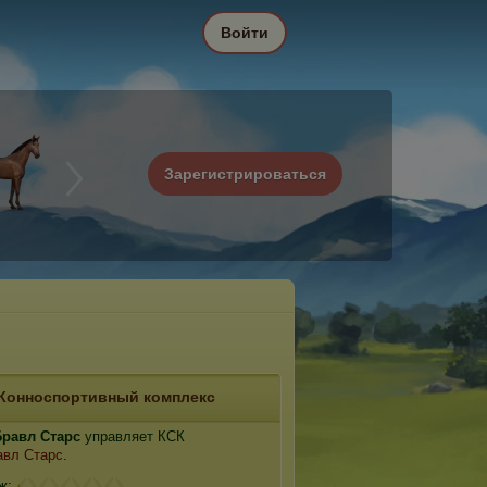
Войти
Зарегистрироваться
Конноспортивный комплекс
Бравл Старс
управляет КСК
авл Старс
.
ж: