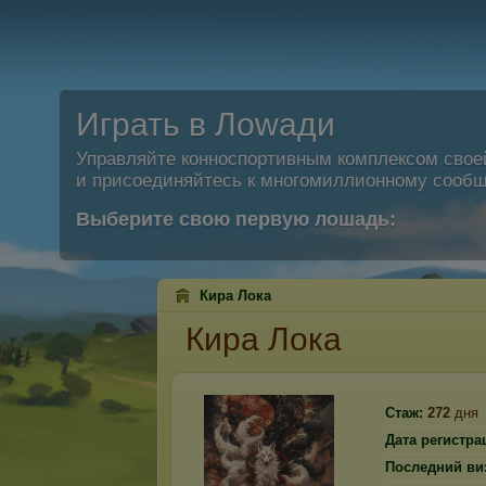
Играть в Лоwади
Управляйте конноспортивным комплексом свое
и присоединяйтесь к многомиллионному сообщ
Выберите свою первую лошадь:
Кира Лока
Кира Лока
Стаж:
272
дня
Дата регистра
Последний ви