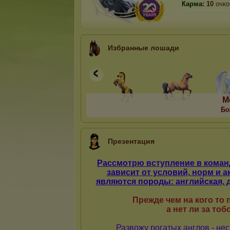
Карма:
10
очко
Избранные лошади
М
Бо
Презентация