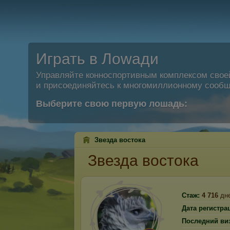
Играть в Лоwади
Управляйте конноспортивным комплексом свое
и присоединяйтесь к многомиллионному сообщ
Выберите свою первую лошадь:
Звезда востока
Звезда востока
Стаж:
4 716
дн
Дата регистра
Последний виз