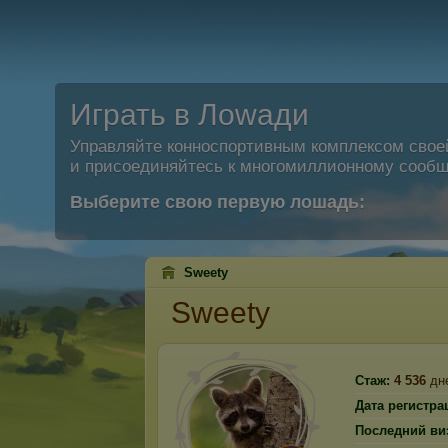
Играть в Лоwади
Управляйте конноспортивным комплексом свое
и присоединяйтесь к многомиллионному сообщ
Выберите свою первую лошадь:
Sweety
Sweety
Стаж:
4 536
дн
Дата регистра
Последний ви