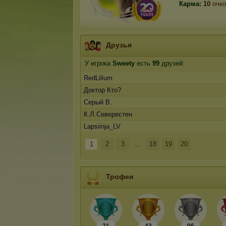
Карма:
10
очко
Друзья
У игрока
Sweety
есть
99
друзей:
RedLilium
Доктор Кто?
Серый В.
К.Л.Северестен
Lapsiinja_LV
1
2
3
...
18
19
20
Трофеи