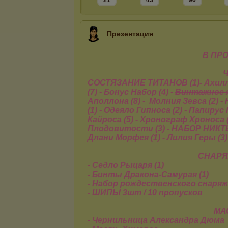
21
43
96
Презентация