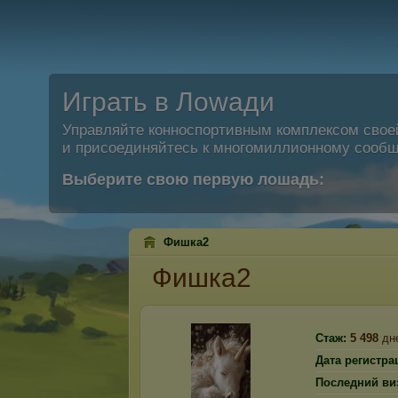
Играть в Лоwади
Управляйте конноспортивным комплексом свое
и присоединяйтесь к многомиллионному сообщ
Выберите свою первую лошадь:
Фишка2
Фишка2
Стаж:
5 498
дн
Дата регистра
Последний ви