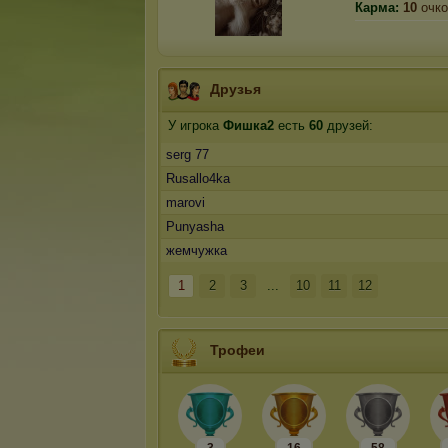
Карма:
10
очко
Друзья
У игрока
Фишка2
есть
60
друзей:
serg 77
Rusallo4ka
marovi
Punyasha
жемчужка
1
2
3
...
10
11
12
Трофеи