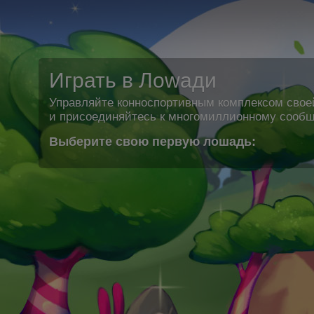
Играть в Лоwади
Управляйте конноспортивным комплексом свое
и присоединяйтесь к многомиллионному сообщ
Выберите свою первую лошадь: