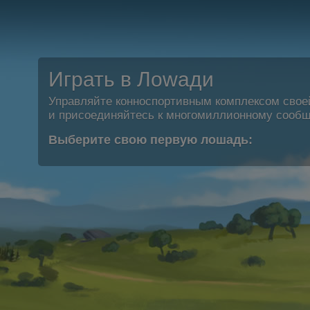
Играть в Лоwади
Управляйте конноспортивным комплексом свое
и присоединяйтесь к многомиллионному сообщ
Выберите свою первую лошадь: